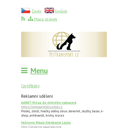
Česky
English
Mapa stránek
Menu
Certifikáty
Reklamní sdělení
AANET-Vstup do chytrého nakupová
https://www.aanetdruzstvo.cz
Prodej, zboží, hračky, oděvy, obuv, slevonet, služby, bazar, e-
shop, antikvariát, knihy, rozces
Veštenie Mágia Odrábanie Láska
http://vestenie.pageride.com