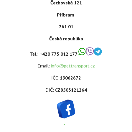
Čechovská 121
Příbram
261 01
Česká republika
Tel.:
+420 775 012 177
Email:
info@pettransport.cz
IČO
19062672
DIČ:
CZ8503121264