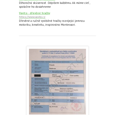
Dlhoročná skúsenosť . Odpíšem každému. Ak máme cieľ ,
spoločne ho dosiahneme
Vavito - dřevěné hračky
https://www.vavito.cz
Dřevěné a ručně vyráběné hračky rozvíjející jemnou
motoriku, kreativitu, inspirováno Montessori.